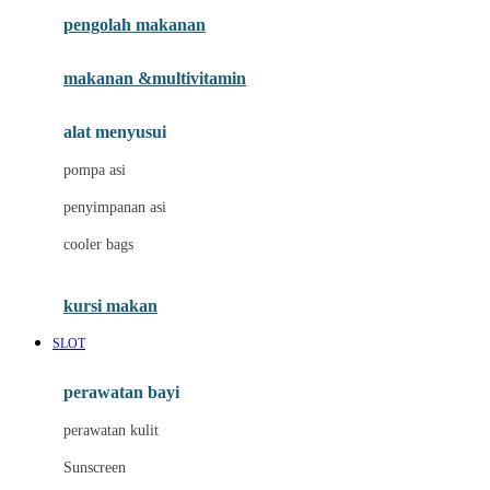
pengolah makanan
Joolz
Jujube
makanan &multivitamin
K
alat menyusui
Kiddycuts
pompa asi
Kumon
penyimpanan asi
L
cooler bags
Leapfrog
kursi makan
Leclerc
SLOT
Lee Vierra
Lillebaby
perawatan bayi
Little Bird Told Me
perawatan kulit
Little Miss Janis
Sunscreen