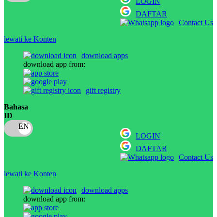
LOGIN
Q
DAFTAR
Contact Us
QV Baby
lewati ke Konten
R
download apps
Real Shades
download app from:
Red Castle
gift registry
Ribbon Madness
Bahasa
ID
S
Sebamed
LOGIN
DAFTAR
Silver Cross
Contact Us
Simply Idea
lewati ke Konten
Skip Hop
download apps
download app from:
Spectra